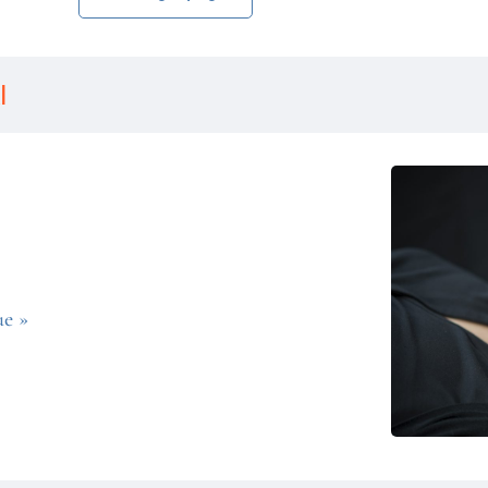
I
ue »