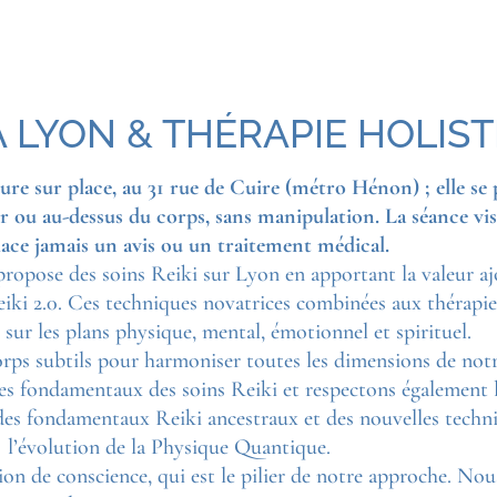
 À LYON & THÉRAPIE HOLIS
 sur place, au 31 rue de Cuire (métro Hénon) ; elle se p
sur ou au-dessus du corps, sans manipulation. La séance vis
ace jamais un avis ou un traitement médical.
ropose des soins Reiki sur Lyon en apportant la valeur aj
iki 2.0. Ces techniques novatrices combinées aux thérapi
 sur les plans physique, mental, émotionnel et spirituel.
orps subtils pour harmoniser toutes les dimensions de notr
les fondamentaux des soins Reiki et respectons également l
des fondamentaux Reiki ancestraux et des nouvelles techni
l’évolution de la Physique Quantique.
n de conscience, qui est le pilier de notre approche. Nous