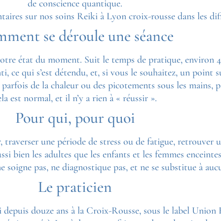
de conscience quantique.
res sur nos soins Reiki à Lyon croix-rousse dans les diff
ment se déroule une séance
otre état du moment. Suit le temps de pratique, environ 45
i, ce qui s’est détendu, et, si vous le souhaitez, un point 
 parfois de la chaleur ou des picotements sous les mains,
ela est normal, et il n’y a rien à « réussir ».
Pour qui, pour quoi
 traverser une période de stress ou de fatigue, retrouver
ussi bien les adultes que les enfants et les femmes enceint
 ne soigne pas, ne diagnostique pas, et ne se substitue à a
Le praticien
depuis douze ans à la Croix-Rousse, sous le label Union Re