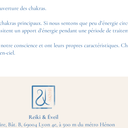
ouverture des chakras.
akras principaux. Si nous sentons que peu d’énergie circul
sitent un apport d’énergie pendant une période de traite
notre conscience et ont leurs propres caractéristiques. Ch
en-ciel.
Reiki & Éveil
ire, Bât. B,
69004 Lyon 4e
, à
500 m du métro Hénon