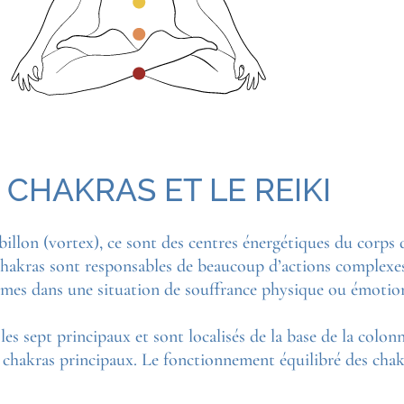
 CHAKRAS ET LE REIKI
billon (vortex), ce sont des centres énergétiques du corps 
s chakras sont responsables de beaucoup d’actions complexe
mmes dans une situation de souffrance physique ou émotion
es sept principaux et sont localisés de la base de la colonn
7 chakras principaux. Le fonctionnement équilibré des chak