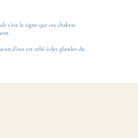
e c’est le signe que ces chakras
ment.
acun d’eux est relié à des glandes du